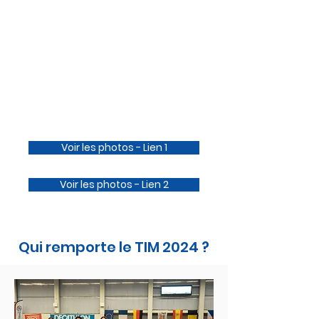
succès.
Du très haut niveau sur le terrain,
une ambiance de folie, des
bénévoles au top.
Les 30 & 31 mars nous avons vécu
un magnifique weekend de basket.
Voir les photos - Lien 1
Voir les photos - Lien 2
Qui remporte le TIM 2024 ?